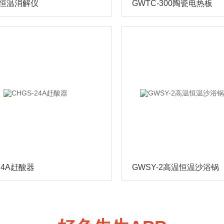
60恒温消解仪
GWTC-300陶瓷电热板
24A赶酸器