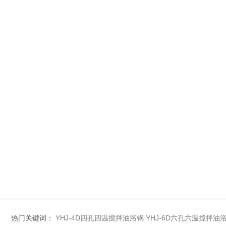
热门关键词：
YHJ-4D四孔四温搅拌油浴锅
YHJ-6D六孔六温搅拌油