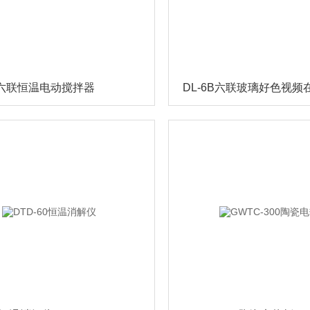
AH六联恒温电动搅拌器