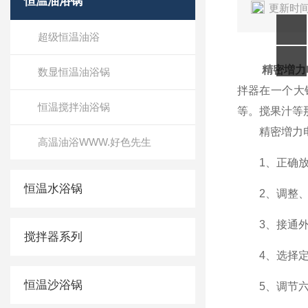
恒温油浴锅
更新时间
超级恒温油浴
精密増力
数显恒温油浴锅
拌器在一个大锅
恒温搅拌油浴锅
等。搅果汁等
精密増力电动
高温油浴WWW.好色先生
1、正确放
恒温水浴锅
2、调整
3、接通外电源
搅拌器系列
4、选择定时
恒温沙浴锅
5、调节六