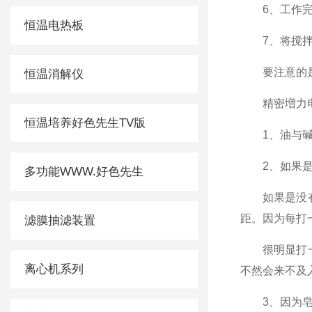
6、工作完毕
恒温电热板
7、将搅拌棒
要注意的是
恒温消解仪
精密増力电动搅
恒温培养好色先生TV版
1、油与
2、如果
多功能WWW.好色先生
如果是没有调速功
距。因为每
滤膜抽滤装置
很明显打一下就
离心机系列
不然会来不及入模
3、因为皂