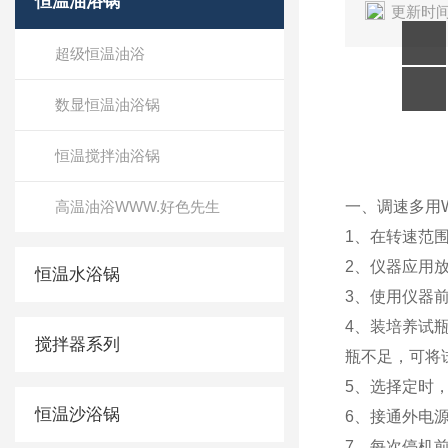
恒温油浴锅
更新时间
超级恒温油浴
数显恒温油浴锅
调速多
恒温搅拌油浴锅
高温油浴WWW.好色先生
一、调速多
1、在转速范
2、仪器应用放
恒温水浴锅
3、使用仪器前
4、装培养
搅拌器系列
瓶不足
5、选择定时
恒温沙浴锅
6、接通外
7、每次停机