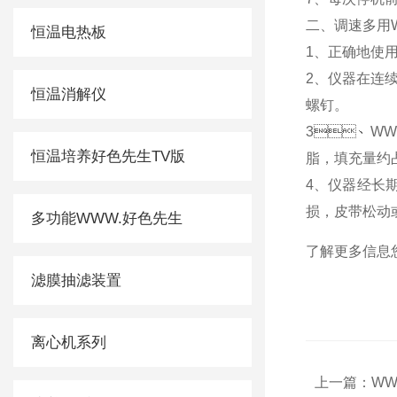
二、调速多
恒温电热板
1、正确
2、仪器在连
恒温消解仪
螺钉。
3、WW
恒温培养好色先生TV版
脂，填充量约
4、仪器经长
损，皮带松动
多功能WWW.好色先生
了解更多信息您还
滤膜抽滤装置
离心机系列
上一篇：
W