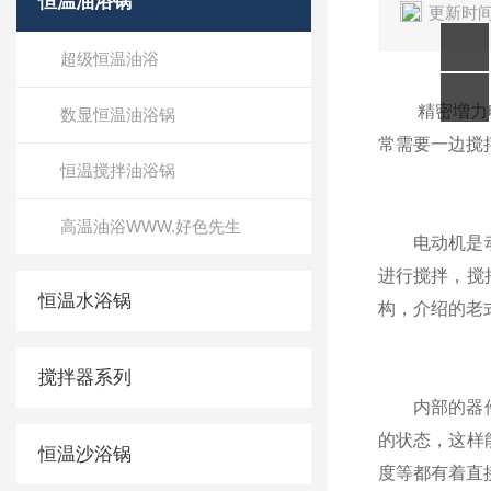
恒温油浴锅
更新时间
超级恒温油浴
精密増力
数显恒温油浴锅
常需要一边搅拌
恒温搅拌油浴锅
高温油浴WWW.好色先生
电动机是动力部
进行搅拌，
恒温水浴锅
构，介绍的老
搅拌器系列
内部的器件受热
的状态，
恒温沙浴锅
度等都有着直接的关