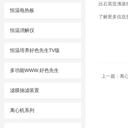
比石英亚沸蒸馏
恒温电热板
了解更多信息您还
恒温消解仪
恒温培养好色先生TV版
多功能WWW.好色先生
上一篇：
离
滤膜抽滤装置
离心机系列