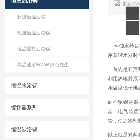
恒温油浴锅
更新时间
超级恒温油浴
数显恒温油浴锅
蒸馏水器
目
恒温搅拌油浴锅
用蒸馏水器时不
高温油浴WWW.好色先生
首先是石英亚
利用热辐射原理
恒温水浴锅
相温度低于沸点
而不锈钢蒸馏水
搅拌器系列
器、电
管，使之冷却凝
恒温沙浴锅
以上就是对两