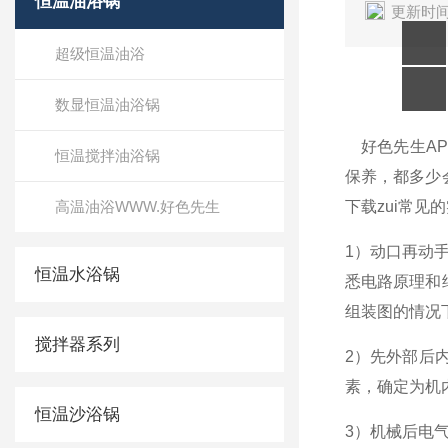
恒温油浴锅
更新时间
超级恒温油浴
数显恒温油浴锅
好色先生AP
恒温搅拌油浴锅
保养，
高温油浴WWW.好色先生
下载zui常见
1
）动口再动手
恒温水浴锅
悉电路原理和结构
组装图的情况下
搅拌器系列
2
）先外部后
素，确定为
恒温沙浴锅
3
）机械后电