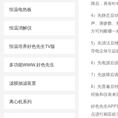
障后，再有
恒温电热板
4
）先静态后
声、测参数
恒温消解仪
方可判断哪一相缺损
5
）先清洁后
恒温培养好色先生TV版
导电尘块引起的
6
）先电源后
多功能WWW.好色先生
7
）先故障后
滤膜抽滤装置
8
）先普遍后
经验和仪表来测量
离心机系列
好色先生AP
点进行相应处理