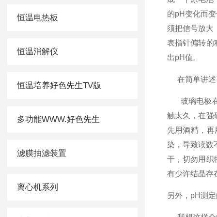
的pH变化而变化
恒温电热板
须把信号放大
表指针偏转的程
恒温消解仪
出pH值。
在简单讲述了
恒温培养好色先生TV版
玻璃电极在
触太久，
多功能WWW.好色先生
先用酒精，再
染，导致读数
滤膜抽滤装置
干，切勿用织
有少许结晶存在
离心机系列
另外，pH