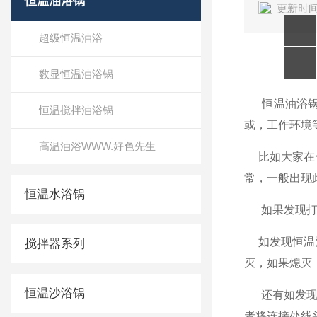
恒温油浴锅
更新时间
超级恒温油浴
数显恒温油浴锅
恒温油浴
恒温搅拌油浴锅
或，工作环
高温油浴WWW.好色先生
比如大家在使
常，一般出现
恒温水浴锅
如果发现打开电源
如发现恒温油
搅拌器系列
灭，如果
恒温沙浴锅
还有如发现使用
者将连接处线头剪