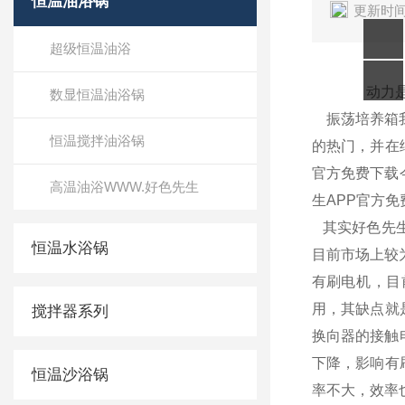
恒温油浴锅
更新时间
超级恒温油浴
动力是zui
数显恒温油浴锅
振荡培养箱
恒温搅拌油浴锅
的热门，
官方免费下载今
高温油浴WWW.好色先生
生APP官方免
其实好色先生A
恒温水浴锅
目前市场上较为
有刷电机
用，其
搅拌器系列
换向器的接触电阻
下降，
恒温沙浴锅
率不大，效率