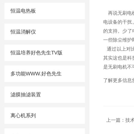
恒温电热板
再说无刷电机
电设备的干扰
的支持。少
恒温消解仪
一些除尘维护即可
通过以上对比大
恒温培养好色先生TV版
其实这也是科技
是无刷电机不可
多功能WWW.好色先生
了解更多信息您
滤膜抽滤装置
离心机系列
上一篇：
技