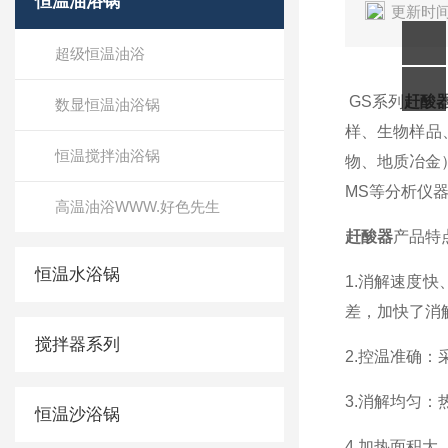
恒温油浴锅
更新时间
超级恒温油浴
GS系列
赶酸
数显恒温油浴锅
样、生物样品
恒温搅拌油浴锅
物、地质
MS等分析仪器的
高温油浴WWW.好色先生
赶酸器
产品特
恒温水浴锅
1.消解速度快
差，加快了消解
搅拌器系列
2.控温准确：采
3.消解均匀
恒温沙浴锅
4.加热面积大