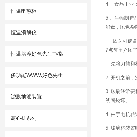
4.
、食品工业
恒温电热板
5.
、生物
消毒，以免
恒温消解仪
因为可调高
7
点简单介绍了它
恒温培养好色先生TV版
1.
先将刀轴和机
多功能WWW.好色先生
2.
开机之前
3.
碳刷经常要检
滤膜抽滤装置
线圈烧坏。
4.
由于电机转速
离心机系列
5.
玻璃杯装置时需与