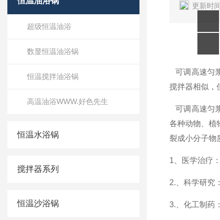
恒温油浴锅
更新时间
超级恒温油浴
数显恒温油浴锅
可调高速匀
恒温搅拌油浴锅
搅拌器
相似
高温油浴WWW.好色先生
可调高速匀浆机
各种动物
恒温水浴锅
裂成小分子物质
1
、医学治疗
搅拌器系列
2.
、科学研
恒温沙浴锅
3.
、化工制