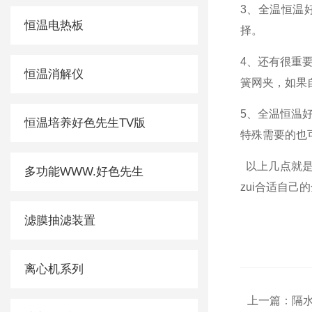
3
、全
恒温电热板
择。
4
、还
恒温消解仪
簧网夹，如
5
、全
恒温培养好色先生TV版
特殊需要的也可以
以上几点就是
多功能WWW.好色先生
zui合适自己
滤膜抽滤装置
离心机系列
上一篇：
隔