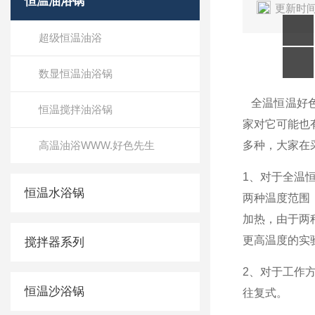
恒温油浴锅
更新时间
超级恒温油浴
数显恒温油浴锅
全温恒温好色
恒温搅拌油浴锅
家对它可能也有
高温油浴WWW.好色先生
多种，大家在
1
、对于全温
恒温水浴锅
两种温度范围
加热，由
更高温度的实验来
搅拌器系列
2
、对于
恒温沙浴锅
往复式。