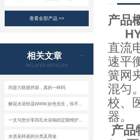
产品概述
查看全部产品 >>
HY
直流电
相关文章
速平衡
RELATED ARTICLES
簧网
混匀
同是六联搅拌器，真的一样吗
校
解说水浴恒温WWW.好色先生，你不知道的电机技术
器。
一文与您分享四孔水浴锅的定期维护保养方法
产品特点
水质采样器的分类及用途