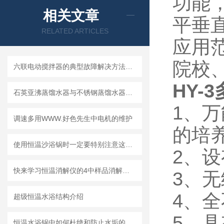
功能
相关文章
平垂
RELATED ARTICLES
应用
院校
六联电动搅拌器的典型故障解决方法介绍
HY-
石英亚沸蒸馏水器与不锈钢蒸馏水器的区别
1、
调速多用WWW.好色先生中电机的维护
的培
使用恒温沙浴锅时一定要特别注意这两点
2、
快来学习恒温消解仪的4中样品消解方法
3、
4、
超级恒温水浴结构介绍
5、
恒温水浴锅中如何杜绝和防止水垢的产生