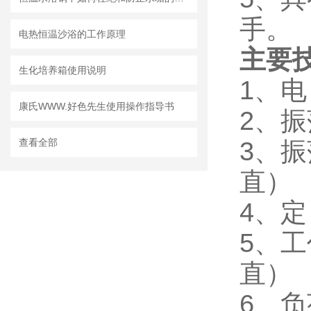
手。
电热恒温沙浴的工作原理
主要
生化培养箱使用说明
1、电
康氏WWW.好色先生使用操作指导书
2、振
查看全部
3、振
直）
4、定
5、工
直）
6、负