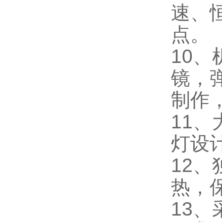
速、
点。
10
镜，
制作
11
灯设
12
热，
13