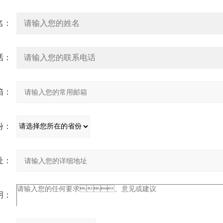
：
：
：
：
：
：