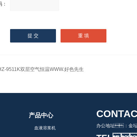
：
请
输入计算结果（填写阿拉
伯数字），如：三加四=7
HZ-9511K双层空气恒温WWW.好色先生
CONTAC
产品中心
办公地址：金坛
血液溶浆机