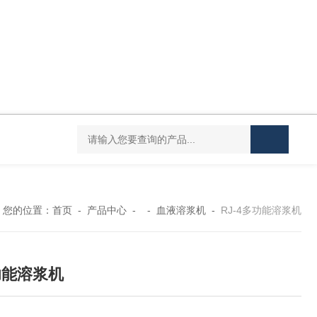
HH-YTX恒温循环油浴锅（铁丝笼）
HH-S6六孔油浴锅
HH-2B双
您的位置：
首页
-
产品中心
- -
血液溶浆机
-
RJ-4多功能溶浆机
功能溶浆机