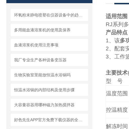
环氧粉末静电喷塑在仪器设备中的趋势和优势
适用范围
RJ
系列
多
多用能血液溶浆机的使用及保养
产品特点
1
、该
多
血液溶浆机使用注意事项
2
、
3
、工
我厂专业生产各种设备变压器
主要技术参数
生物实验室里能放恒温水浴锅吗
型
号
恒温水浴锅的内部结构及使用步骤
温度范围
大容量容器用哪种磁力加热搅拌器
控温精度
好色先生APP官方免费下载仪器的全温振荡培养箱保养使用工作解析
解冻时间