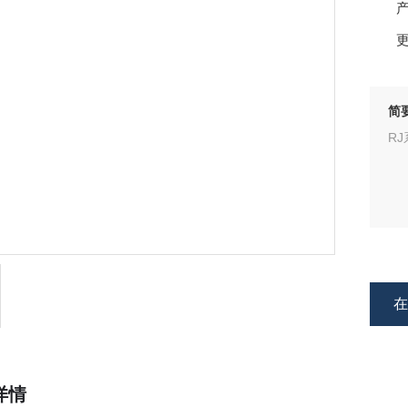
产
更
简要
R
详情