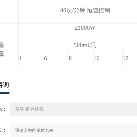
80
次/分钟 恒速控制
≤1000W
量
500ml/
只
量
4
6
8
10
12
咨询
：
：