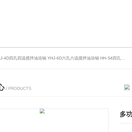
HJ-4D四孔四温搅拌油浴锅
YHJ-6D六孔六温搅拌油浴锅
HH-S4四孔四温水浴锅
心
/ PRODUCTS
多