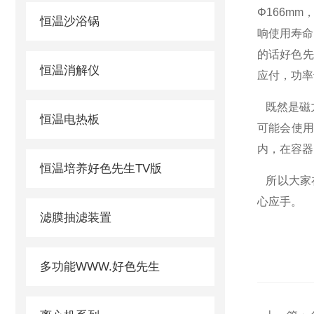
Φ
166mm
恒温沙浴锅
响使用寿命
的话好色先
恒温消解仪
应付，功率
既然是磁
恒温电热板
可能会使
内，在容器
恒温培养好色先生TV版
所以大家
心应手。
滤膜抽滤装置
多功能WWW.好色先生