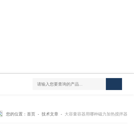
DC-20L低温恒温水浴
HY-100L大容量恒温油浴锅
YHJ-20恒温搅
您的位置：
首页
-
技术文章
-
大容量容器用哪种磁力加热搅拌器