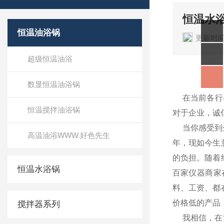
恒温水
恒温油浴锅
更新时间
超级恒温油浴
恒温
数显恒温油浴锅
在当前各行各
恒温搅拌油浴锅
对于企业，诚
当你感受到企
高温油浴WWW.好色先生
年，现如今生
的负担。随着
恒温水浴锅
百家仪器商家
料、工资、都
价格低的产品
搅拌器系列
我相信，在竞