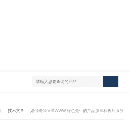
DC-20L低温恒温水浴
HY-100L大容量恒温油浴锅
YHJ-20恒温搅
页
-
技术文章
-
如何确保恒温WWW.好色先生的产品质量和售后服务