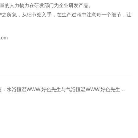
量的人力物力在研发部门为企业研发产品。
户之所急，从细节处入手，在生产过程中注意每一个细节，让
.com
篇：
水浴恒温WWW.好色先生与气浴恒温WWW.好色先生的区别与选择