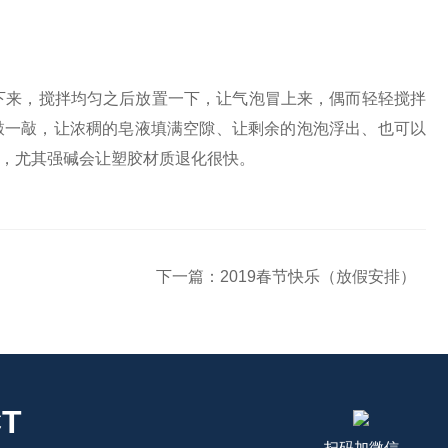
下来，搅拌均匀之后放置一下，让气泡冒上来，偶而轻轻搅拌
敲一敲，让浓稠的皂液填满空隙、让剩余的泡泡浮出、也可以
，尤其强碱会让塑胶材质退化很快。
下一篇：
2019春节快乐（放假安排）
T
扫码加微信