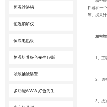
精密増力
恒温沙浴锅
拌器在一
等。搅果汁
恒温消解仪
精密増
恒温电热板
恒温培养好色先生TV版
1、正确
滤膜抽滤装置
2、调整
多功能WWW.好色先生
3、接通