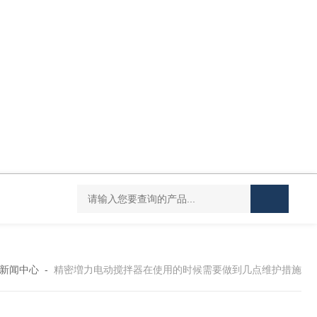
DC-20L低温恒温水浴
HY-100L大容量恒温油浴锅
YHJ-20恒温搅
新闻中心
-
精密増力电动搅拌器在使用的时候需要做到几点维护措施