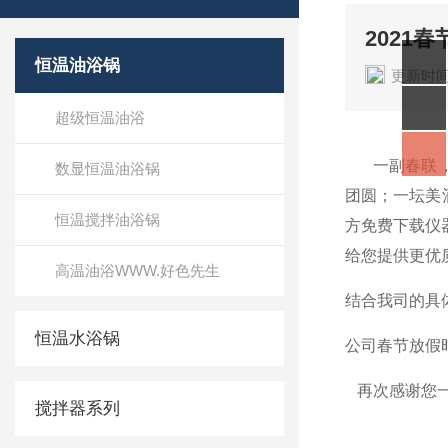
2021
恒温油浴锅
更新时间
超级恒温油浴
一副春联
数显恒温油浴锅
团圆；一坛美
恒温搅拌油浴锅
方免费下载仪
给您提供更优
高温油浴WWW.好色先生
结合我司的具
恒温水浴锅
公司春节放假时间
再次感谢您一
搅拌器系列