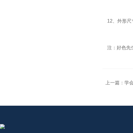
12、外形尺寸：
注：好色先生
上一篇：
学会