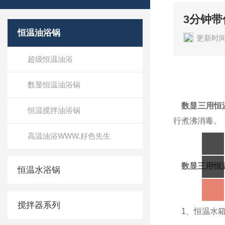
3分钟
恒温油浴锅
更新时间
超级恒温油浴
数显恒温油浴锅
数显三用恒
恒温搅拌油浴锅
行煮沸消毒。
高温油浴WWW.好色先生
数显三用恒
恒温水浴锅
搅拌器系列
1、恒温水箱