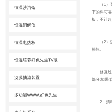
（1）桨叶
恒温沙浴锅
下的料可靠
板，不让超
恒温消解仪
（2）还
恒温电热板
损坏。
恒温培养好色先生TV版
修复过程
滤膜抽滤装置
部分;如果
多功能WWW.好色先生
2、清料