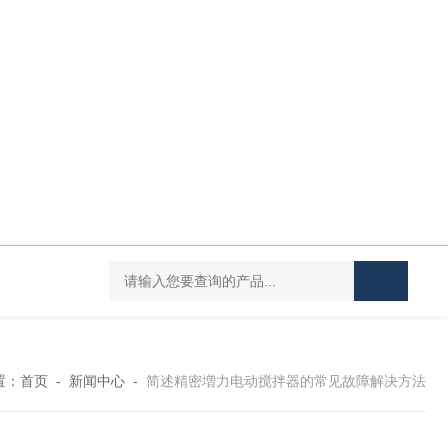
DC-20L低温恒温水浴
HY-100L大容量恒温油浴锅
YHJ-20恒温搅
置：
首页
-
新闻中心
-
简述精密増力电动搅拌器的常见故障解决方法