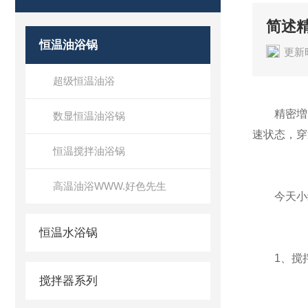
简述
恒温油浴锅
更新时
超级恒温油浴
精密増
数显恒温油浴锅
速状态，穿
恒温搅拌油浴锅
高温油浴WWW.好色先生
今天小编
恒温水浴锅
1、搅拌
搅拌器系列