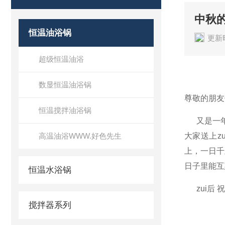
中秋
恒温油浴锅
更新时
超级恒温油浴
数显恒温油浴锅
尊敬的朋友
恒温搅拌油浴锅
又是一年一
高温油浴WWW.好色先生
大家送上z
上，一日千
日子里能互
恒温水浴锅
zui后 
搅拌器系列