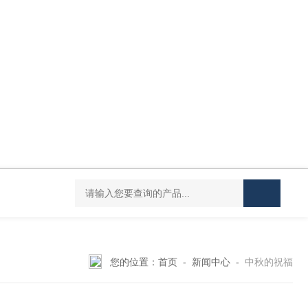
DC-20L低温恒温水浴
HY-100L大容量恒温油浴锅
YHJ-20恒温搅
您的位置：
首页
-
新闻中心
-
中秋的祝福