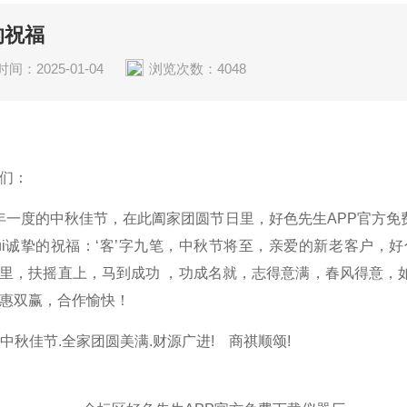
的祝福
间：2025-01-04
浏览次数：4048
们：
度的中秋佳节，在此阖家团圆节日里，好色先生APP官方免
ui诚挚的祝福：‘客’字九笔，中秋节将至，亲爱的新老客户，
里，扶摇直上，马到成功 ，功成名就，志得意满，春风得意，
惠双赢，合作愉快！
祝中秋佳节.全家团圆美满.财源广进! 商祺顺颂!