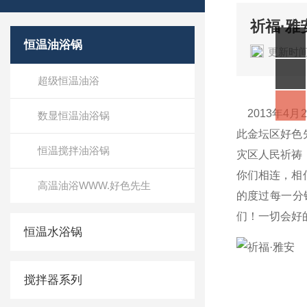
祈福·雅
恒温油浴锅
更新时间
超级恒温油浴
2013年4
数显恒温油浴锅
此金坛区好色
恒温搅拌油浴锅
灾区人民祈祷
你们相连，相
高温油浴WWW.好色先生
的度过每一分
们！一切会好
恒温水浴锅
搅拌器系列