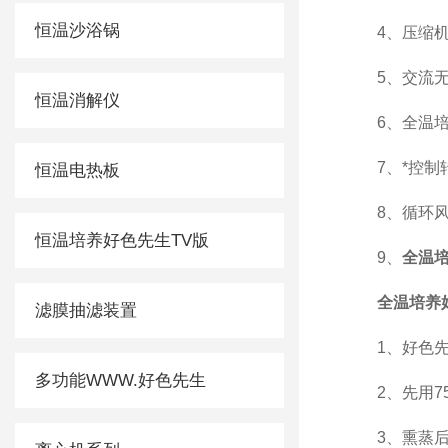
恒温沙浴锅
4、压缩机和
5、交流无碳
恒温消解仪
6、全温培养
7、*控制转
恒温电热板
8、循环风扇
恒温培养好色先生TV版
9、
全温培
全温培养
滤膜抽滤装置
1、好色先生
多功能WWW.好色先生
2、先用75
3、熏蒸后吹