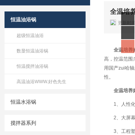
全温培
恒温油浴锅
更新时间
超级恒温油浴
全温培养
数显恒温油浴锅
高，控温范围
恒温搅拌油浴锅
用国产zui
性。
高温油浴WWW.好色先生
全温培养
恒温水浴锅
1、人性化设
2、大屏幕液
搅拌器系列
3、工程塑料