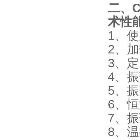
二、C
术性
1、使
2、加
3、定
4、
5、振
6、
7、
8、温