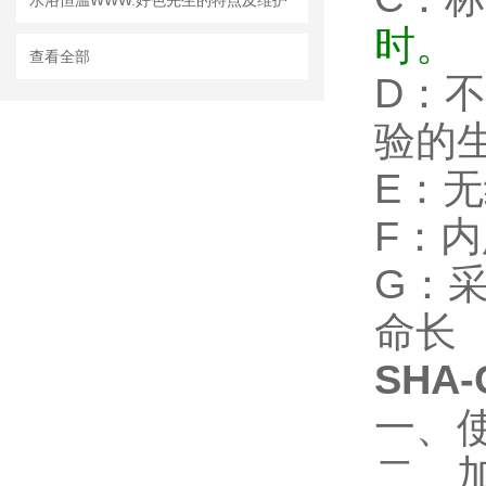
水浴恒温WWW.好色先生的特点及维护
时。
查看全部
D：
验的
E：
F：
G：
命长
SHA
一、使
二、加