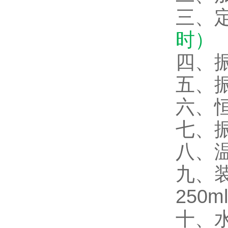
三、定
时）
四、振
五、振
六、恒
七、
八、温
九、装
250m
十、水