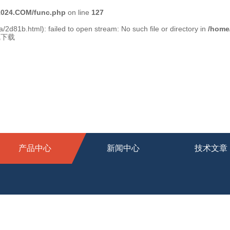
024.COM/func.php
on line
127
/2d81b.html): failed to open stream: No such file or directory in
/home
线下载
产品中心
新闻中心
技术文章