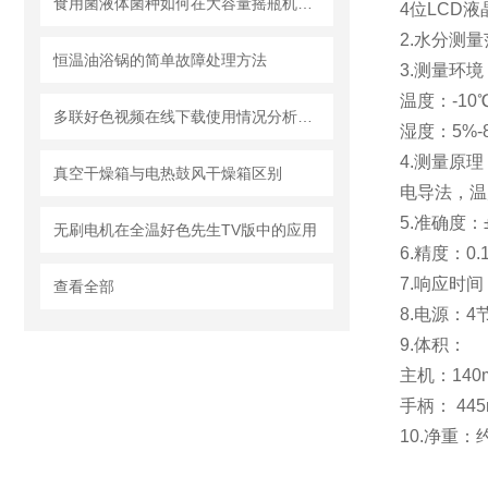
食用菌液体菌种如何在大容量摇瓶机中得到好的培养
4位LCD
2.水分测量
恒温油浴锅的简单故障处理方法
3.测量环境
温度：-10
多联好色视频在线下载使用情况分析概述
湿度：5%-
4.测量原理
真空干燥箱与电热鼓风干燥箱区别
电导法，温
5.准确度：
无刷电机在全温好色先生TV版中的应用
6.精度：0.
7.响应时间
查看全部
8.电源：4
9.体积：
主机：140m
手柄： 445
10.净重：