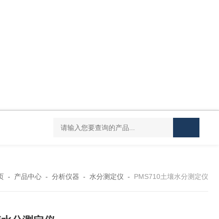
DC-20L低温恒温水浴
HY-100L大容量恒温油浴锅
YHJ-20恒温搅
页
-
产品中心
-
分析仪器
-
水分测定仪
-
PMS710土壤水分测定仪