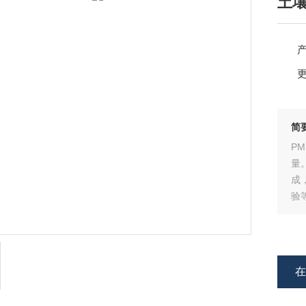
土
简
P
量
成
验