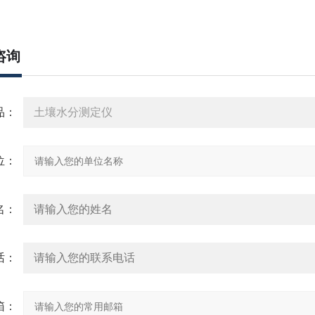
咨询
品：
位：
名：
话：
箱：