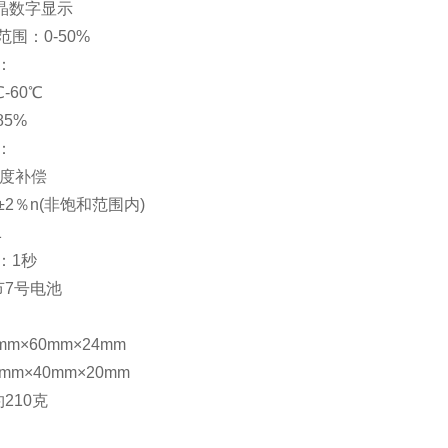
液晶数字显示
范围：0-50%
：
℃-60℃
85%
：
度补偿
±2％n(非饱和范围内)
1
：1秒
节7号电池
m×60mm×24mm
mm×40mm×20mm
约210克