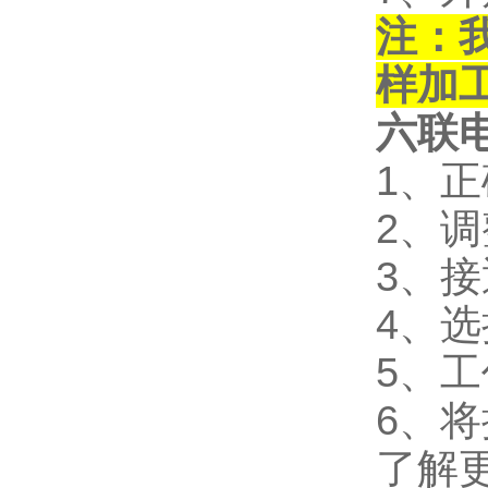
注：
样加
六联
1、
2、
3、
4、
5、
6、
了解