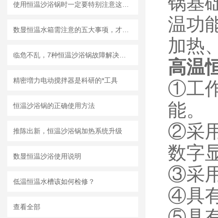
锅基
使用恒温沙浴锅时一定要特别注意这两点
温功
数显恒温水箱需注意的五大事项，才能保证能够很好的工作
加热
临危不乱，7种恒温沙浴锅故障解决办法
高温恒
精密増力电动搅拌器是科研的*工具
①工
能。
恒温沙浴锅的正确使用方法
②采
推陈出新，恒温沙浴锅加热系统升级
数字
数显恒温沙浴使用说明
③采
低温恒温水槽该如何检修？
④具
查看全部
⑤具