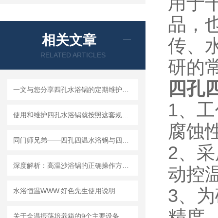
用于
品，
相关文章
传、
RELATED ARTICLES
研的
四孔
一文与您分享四孔水浴锅的定期维护保养方法
1、
使用和维护四孔水浴锅就按照这套规程操作
腐蚀
同门师兄弟——四孔四温水浴锅与四孔水浴锅的选择
2、
深度解析：高温沙浴锅的正确操作方法全攻略
动控
3、
水浴恒温WWW.好色先生使用说明
精度
关于全温振荡培养箱的9个主要设备特点你都了解多少