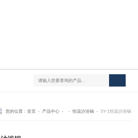
DC-20L低温恒温水浴
HY-100L大容量恒温油浴锅
YHJ-20恒温搅
您的位置：
首页
-
产品中心
- -
恒温沙浴锅
-
SY-1恒温沙浴锅