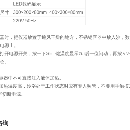
LED
数码显示
尺寸
300×200×80mm
400×300×80mm
220V 50Hz
器时，把仪器放置于通风干燥的地方，不锈钢容器中放入沙，数
的电源上。
打开电源开关，按一下SET键温度显示zui后一位闪动，再按∧
态。
钢容器中不可直接注入液体加热。
器加热温度高，沙浴处于工作状态时应有专人照管，不要用手触摸
毕切断电源。
咨询