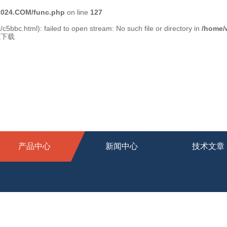
024.COM/func.php
on line
127
c5bbc.html): failed to open stream: No such file or directory in
/home/
线下载
产品中心
新闻中心
技术文章