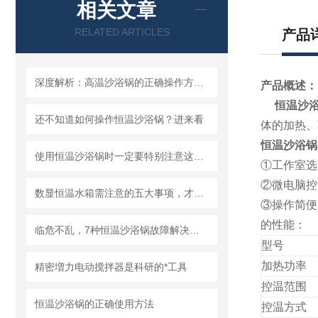
相关文章
RELATED ARTICLES
产品
深度解析：高温沙浴锅的正确操作方法全攻略
产品概述：
恒温沙
还不知道如何操作恒温沙浴锅？进来看
体的加热、
恒温沙浴锅
使用恒温沙浴锅时一定要特别注意这两点
①
工作室选
②
微电脑控
数显恒温水箱需注意的五大事项，才能保证能够很好的工作
③
操作简便
的性能：
临危不乱，7种恒温沙浴锅故障解决办法
型号
加热功率
精密増力电动搅拌器是科研的*工具
控温范围
恒温沙浴锅的正确使用方法
控温方式