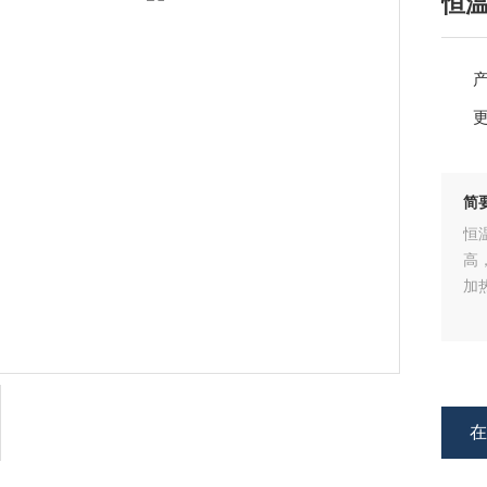
恒
简
恒
高
加