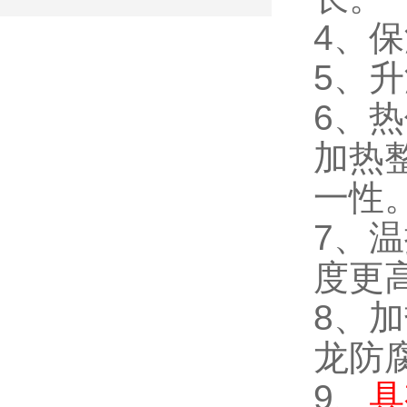
4、
5、升
6、
加热
一性
7、
度更
8、
龙防
9、
具