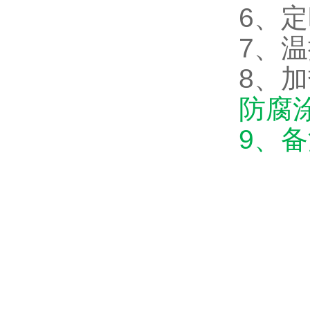
6、定
7、
8、
防腐
9、