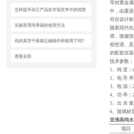
等对重金属
怎样提升自己产品在市场竞争中的优势
中，由重蒸
符合设计标
实验室用培养箱的使用方法
随着现代化
谱、微服技
你的真空干燥箱正确操作和使用了吗?
相色谱、及
的配套仪器
查看全部
技术参数：
1、纯 度：
2、电 导 率
3、电 源：22
4、功 率：2
5、出 水 量：
6、玻璃材
亚沸高纯水
项目