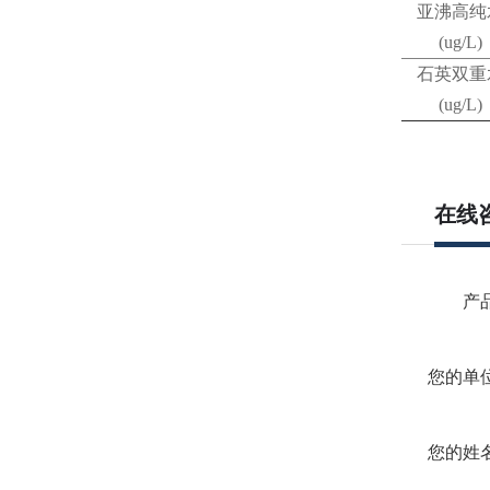
亚沸高纯
(ug/L)
石英双重
(ug/L)
在线
产
您的单
您的姓