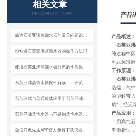
相关文章
RELATED ARTICLES
产品
简述石英亚沸蒸馏水器的常见问题识别与解决方法
产品概述：
石英亚沸
你知道石英亚沸蒸馏水器的操作方法吗
纯过程中因
卧式标准磨
使用石英亚沸蒸馏水器分离的水质很高且无重金属检出
工作原理：
石英亚沸
石英亚沸蒸馏水器配件解读——石英玻璃
蒸馏，气中
的溶解带入
石英玻璃与普通玻璃应用于石英亚沸蒸馏水器的区别
质*，经无
产品应用：
石英亚沸蒸馏水器与不锈钢蒸馏水器的区别
用高纯石
金坛好色先生APP官方免费下载仪器不断追求品质
电渗析法，