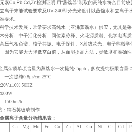
元素Cu,Pb,Cd,Zn检测证明:用“蒸馏器"制取的高纯水符合
去离子末能试验要求及UV-240型分光光度计以蒸馏水和去离
准要求。
科学技术发展，常常要求高纯水（亚沸蒸馏水）供应，尤其是采
术分析、中子活化分析、同位素称释、火花源质谱、化学电离质
高压气相色谱、核子共振、电子探针、X射线荧光、电子熊谱学
，因为它能大大降低空白值，从而能提高方法，灵敏度和准确性
金属杂质单项含量为蒸馏水一次提纯≤5ppb，多次提纯极限含量≤5p
：一次提纯0.8μs/cm 25℃
0V±10% 50HZ
000W
1500ml/h
质：纯石英玻璃制作
金属离子含量分析结果表：
Ca
Mg
Mn
Fe
Cu
Zn
Al
Co
Ni
Cr
Cd
P