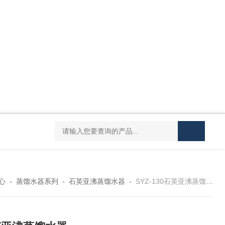
DC-20L低温恒温水浴
HY-100L大容量恒温油浴锅
YHJ-20恒温搅
心
-
蒸馏水器系列
-
石英亚沸蒸馏水器
-
SYZ-130石英亚沸蒸馏水器