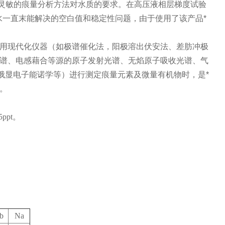
目前较灵敏的痕量分析方法对水质的要求。在高压液相层梯度试验
子水一直末能解决的空白值和稳定性问题，由于使用了该产品*
用现代化仪器（如极谱催化法，阳极溶出伏安法、差肪冲极
谱、电感藉合等源的原子发射光谱、无焰原子吸收光谱、气
俄显电子能诺学等）进行测定痕量元素及微量有机物时，是*
。
pt。
b
Na