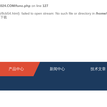
024.COM/func.php
on line
127
/8cb54.html): failed to open stream: No such file or directory in
/home
线下载
产品中心
新闻中心
技术文章