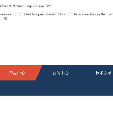
024.COM/func.php
on line
127
/eeaae.html): failed to open stream: No such file or directory in
/home
线下载
产品中心
新闻中心
技术文章