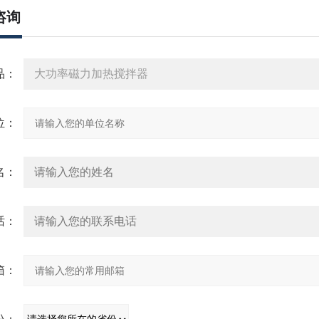
咨询
品：
位：
名：
话：
箱：