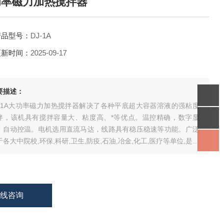
功率磁力加热搅拌器
产品型号：
DJ-1A
更新时间：
2025-09-17
要描述：
J-1A大功率磁力加热搅拌器解决了各种平底超大容器溶液的强粘度
拌，该机具有搅拌容量大、粘度高、*等优点。温控精确，数字显
，自动控温。电机选用直流马达，线路具有稳压稳速等功能。广泛
于各大中院校,环保,科研,卫生,防疫,石油,冶金,化工,医疗等单位,是实
室化验室人员理想*的工具。
在线咨询