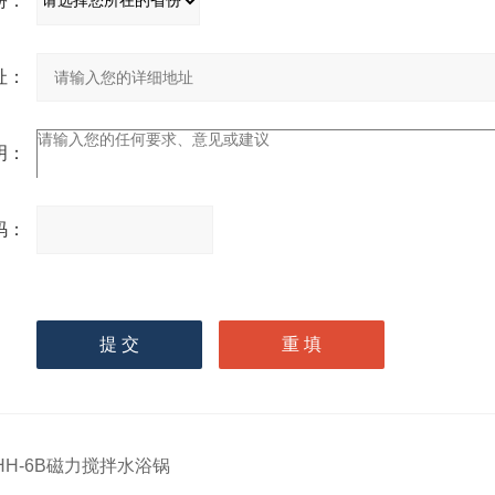
份：
址：
明：
码：
请
输入计算结果（填写阿拉
伯数字），如：三加四=7
HH-6B磁力搅拌水浴锅