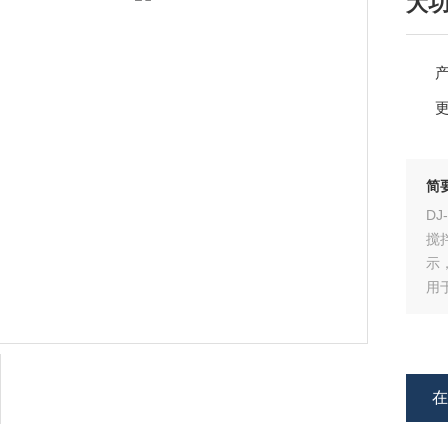
大
简
D
搅
示
用
验