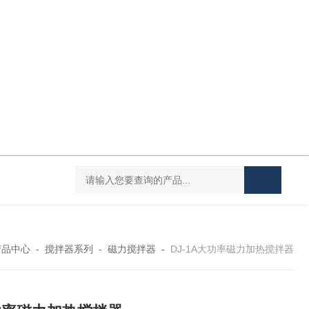
DC-20L低温恒温水浴
HY-100L大容量恒温油浴锅
YHJ-20恒温搅
产品中心
-
搅拌器系列
-
磁力搅拌器
-
DJ-1A大功率磁力加热搅拌器