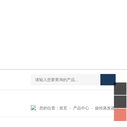
DC-20L低温恒温水浴
HY-100L大容量恒温油浴锅
YHJ-20恒温搅
您的位置：
首页
-
产品中心
-
旋转蒸发器
-